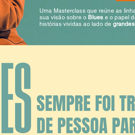
Uma Masterclass que reúne as linha
sua visão sobre o
Blues
e o papel 
histórias vividas ao lado de
grandes
UES
SEMPRE FOI T
DE PESSOA PA