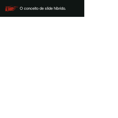
O conceito de slide híbrido.
Como ter mais controle, afinação
e limpeza no som.
Dicas práticas que você pode
aplicar imediatamente.
Como trazer o slide pro seu som
de forma natural e musical.
aescoladoblues@gmail.com