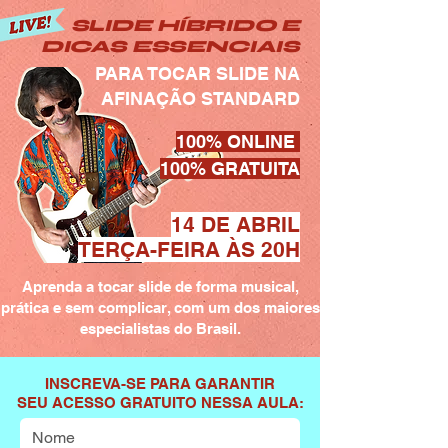
SLIDE HÍBRIDO E
DICAS ESSENCIAIS
PARA TOCAR SLIDE NA
AFINAÇÃO STANDARD
100% ONLINE
100% GRATUITA
14 DE ABRIL
TERÇA-FEIRA ÀS 20H
Aprenda a tocar slide de forma musical,
prática e sem complicar, com um dos maiores
especialistas do Brasil.
INSCREVA-SE PARA GARANTIR
SEU ACESSO GRATUITO NESSA AULA: